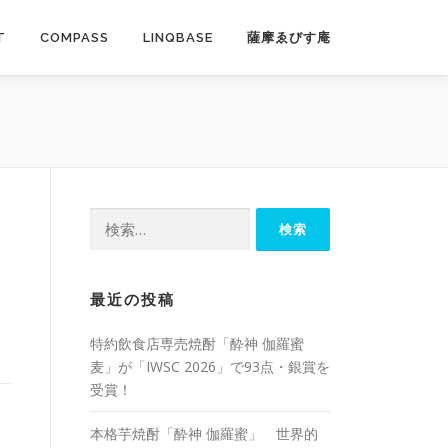
T
COMPASS
LINQBASE
薩摩ゑびす庵
検
索:
最近の投稿
特約飲食店専売焼酎「酔神 伽羅蜜
麦」が「IWSC 2026」で93点・銀賞を
受賞！
本格芋焼酎「酔神 伽羅蜜」 世界的