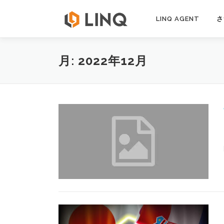
コ
ン
LINQ AGENT
さ
テ
ン
ツ
月:
2022年12月
へ
ス
キ
ッ
プ