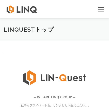
コ
ン
メニュー
テ
ン
ツ
へ
LINQ AGENT
さつまゑびす堂
健康の森
LINQUESTトップ
ス
キ
ッ
プ
LINQRO
MIKATA
LINQUEST
COMPASS
LINQBASE
薩摩ゑびす庵
–
WE ARE LINQ GROUP
–
「仕事もプライベートも。リンクした人生にしたい」。